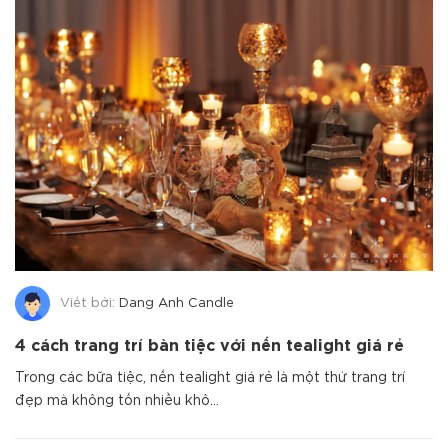
Viết bởi:
Dang Anh Candle
4 cách trang trí bàn tiệc với nến tealight giá rẻ
Trong các bữa tiệc, nến tealight giá rẻ là một thứ trang trí
đẹp mà không tốn nhiều khô...