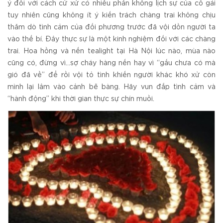
ý đối với cách cử xử có nhiều phần không lịch sự của cô gái
tuy nhiên cũng không ít ý kiến trách chàng trai không chịu
thăm dò tình cảm của đối phương trước đã vội dồn người ta
vào thế bí. Đây thực sự là một kinh nghiệm đối với các chàng
trai. Hoa hồng và nến tealight tại Hà Nội lúc nào, mùa nào
cũng có, đừng vì...sợ cháy hàng nến hay vì “gấu chưa có mà
gió đã về” để rồi vội tỏ tình khiến người khác khó xử còn
mình lại lâm vào cảnh bẽ bàng. Hãy vun đắp tình cảm và
“hành động” khi thời gian thực sự chín muồi.