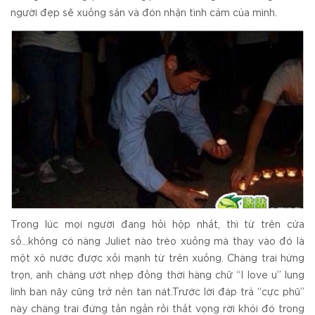
người đẹp sẽ xuống sân và đón nhận tình cảm của mình.
Trong lúc mọi người đang hồi hộp nhất, thì từ trên cửa
sổ...không có nàng Juliet nào trèo xuống mà thay vào đó là
một xô nước được xối mạnh từ trên xuống. Chàng trai hứng
trọn, anh chàng ướt nhẹp đồng thời hàng chữ “I love u” lung
linh ban nãy cũng trở nên tan nát.Trước lời đáp trả “cực phũ”
này chàng trai đứng tần ngần rồi thất vọng rời khỏi đó trong