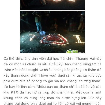
Cụ thể thì chàng sinh viên đại học Tài chính Thượng Hải này
đã có một sự chuẩn bị rất là cầu kỳ. Anh chàng dùng tới cả
trăm viên nến tealight và nhiều những bông hồng đỏ thắm để
xếp thành dòng chữ “I love you” dưới sân kí túc xá, khu vực
phía dưới cửa sổ phòng cô gái mà anh chàng “thương thầm”
để bày tỏ tình cảm. Nhiều bạn bè, thậm chí là cả bảo vệ của
khu KTX đã hào hứng giúp đỡ chàng trai. Kết quả là một
khung cảnh vô cùng lãng mạn đã được dựng lên. Lúc này
chàng trai đứng phía dưới gọi to tên cô gái với mong muốn