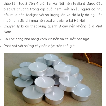
thắp liên tục 3 đến 4 giờ. Tại Hà Nội, nến tealight được đặc
biệt ưa chuộng trong dịp cuối năm. Rất nhiều người có nhu
cầu mua nến tealight với số lượng lớn và đó là lý do họ luôn
muốn tìm địa chỉ mua
nến tealight giá rẻ tại Hà Nội
.
Chuyện ly kì có thật xung quanh 8 cây nến khổng lồ ở Việt
Nam
Cậu bé sang nhà hàng xóm xin nến và cái kết bất ngờ
Phát sốt với những cây nến độc trên thế giới