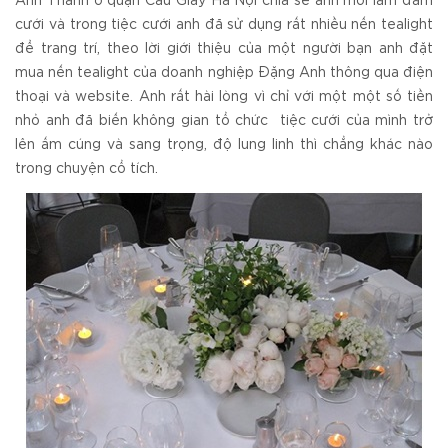
Anh Thành ở quận Cầu Giấy Hà Nội chia sẻ anh mới làm đám
cưới và trong tiệc cưới anh đã sử dụng rất nhiều nến tealight
để trang trí, theo lời giới thiệu của một người bạn anh đặt
mua nến tealight của doanh nghiệp Đặng Anh thông qua điện
thoại và website. Anh rất hài lòng vì chỉ với một một số tiền
nhỏ anh đã biến không gian tổ chức tiệc cưới của mình trở
lên ấm cúng và sang trọng, độ lung linh thì chẳng khác nào
trong chuyện cổ tích.