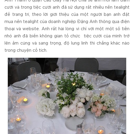
Anh Thành ở quận Cầu Giấy Hà Nội chia sẻ anh mới làm đám
cưới và trong tiệc cưới anh đã sử dụng rất nhiều nến tealight
để trang trí, theo lời giới thiệu của một người bạn anh đặt
mua nến tealight của doanh nghiệp Đặng Anh thông qua điện
thoại và website. Anh rất hài lòng vì chỉ với một một số tiền
nhỏ anh đã biến không gian tổ chức tiệc cưới của mình trở
lên ấm cúng và sang trọng, độ lung linh thì chẳng khác nào
trong chuyện cổ tích.