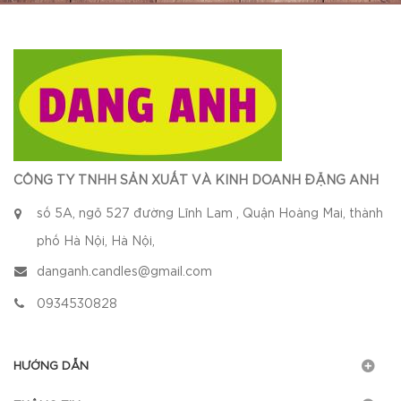
CÔNG TY TNHH SẢN XUẤT VÀ KINH DOANH ĐẶNG ANH
số 5A, ngõ 527 đường Lĩnh Lam , Quận Hoàng Mai, thành
phố Hà Nội, Hà Nội,
danganh.candles@gmail.com
0934530828
HƯỚNG DẪN