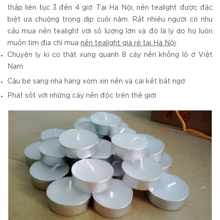
thắp liên tục 3 đến 4 giờ. Tại Hà Nội, nến tealight được đặc
biệt ưa chuộng trong dịp cuối năm. Rất nhiều người có nhu
cầu mua nến tealight với số lượng lớn và đó là lý do họ luôn
muốn tìm địa chỉ mua
nến tealight giá rẻ tại Hà Nội
.
Chuyện ly kì có thật xung quanh 8 cây nến khổng lồ ở Việt
Nam
Cậu bé sang nhà hàng xóm xin nến và cái kết bất ngờ
Phát sốt với những cây nến độc trên thế giới