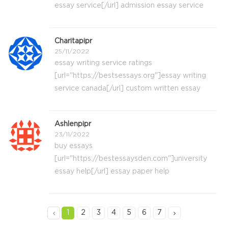
essay service[/url] admission essay service
Charitapipr
25/11/2022
essay writing service ratings
[url="https://bestsessays.org"]essay writing
service canada[/url] custom written essay
Ashlenpipr
23/11/2022
buy essays
[url="https://bestessaysden.com"]university
essay help[/url] essay paper help
1
2
3
4
5
6
7