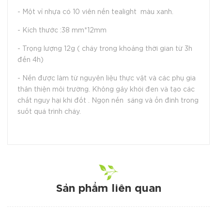
- Một vỉ nhựa có 10 viên nến tealight màu xanh.
- Kích thước :38 mm*12mm
- Trọng lượng 12g ( cháy trong khoảng thời gian từ 3h
đến 4h)
- Nến được làm từ nguyên liệu thực vật và các phụ gia
thân thiện môi trường. Không gây khói đen và tạo các
chất nguy hại khi đốt . Ngọn nến sáng và ổn đinh trong
suốt quá trình cháy.
Sản phẩm liên quan