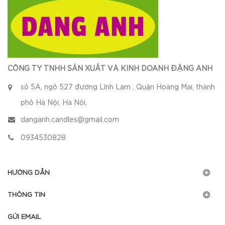
CÔNG TY TNHH SẢN XUẤT VÀ KINH DOANH ĐẶNG ANH
số 5A, ngõ 527 đường Lĩnh Lam , Quận Hoàng Mai, thành
phố Hà Nội, Hà Nội,
danganh.candles@gmail.com
0934530828
HƯỚNG DẪN
THÔNG TIN
GỬI EMAIL