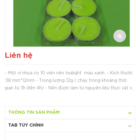
Liên hệ
- Một vỉ nhựa có 10 viên nến tealight màu xanh. - Kích thước
:38 mm*12mm - Trọng lượng 12g ( cháy trong khoảng thời
gian từ 3h đến 4h) - Nến được làm từ nguyên liệu thực vật và
các phụ gia thân thiện môi trường. Không gây khói đen và
tạ...
THÔNG TIN SẢN PHẨM
TAB TÙY CHỈNH