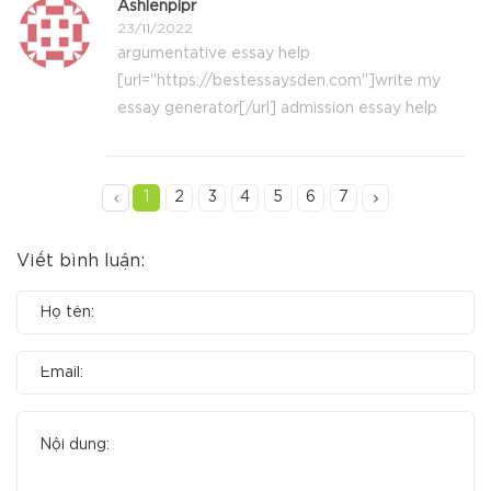
Ashlenpipr
23/11/2022
argumentative essay help
[url="https://bestessaysden.com"]write my
essay generator[/url] admission essay help
1
2
3
4
5
6
7
Viết bình luận: