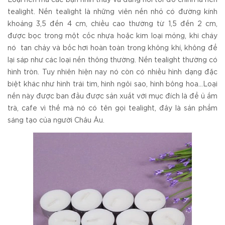
tealight. Nến tealight là những viên nến nhỏ có đường kính
khoảng 3,5 đến 4 cm, chiều cao thường từ 1,5 đến 2 cm,
được bọc trong một cốc nhựa hoặc kim loại mỏng, khi cháy
nó tan chảy và bốc hơi hoàn toàn trong không khí, không để
lại sáp như các loại nến thông thường. Nến tealight thường có
hình tròn. Tuy nhiên hiện nay nó còn có nhiều hình dạng đặc
biệt khác như hình trái tim, hình ngôi sao, hình bông hoa...Loại
nến này được ban đầu được sản xuất với mục đích là để ủ ấm
trà, cafe vì thế mà nó có tên gọi tealight, đây là sản phẩm
sáng tạo của người Châu Âu.