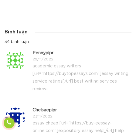
Bình luận
34 bình luận:
Pennypipr
29/11/2022
academic essay writers
[url="https://buytopessays.com"]essay writing
service ratings[/url] best writing services
reviews
Chelsaepipr
27/11/2022
essay cheap [url="https://buy-eessay-
online.com"]expository essay help[/url] help