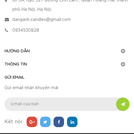
số 5A, ngõ 527 đường Lĩnh Lam , Quận Hoàng Mai, thành
phố Hà Nội, Hà Nội,
danganh.candles@gmail.com
0934530828
HƯỚNG DẪN
THÔNG TIN
GỬI EMAIL
Gửi email nhận khuyến mãi
Kết nối